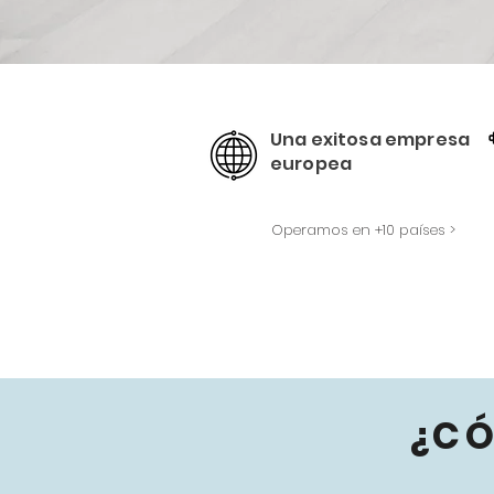
Una exitosa empresa
europea
Operamos en +10 países >
¿C