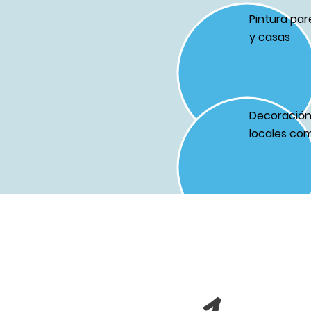
Pintura par
y casas
Decoración 
locales com