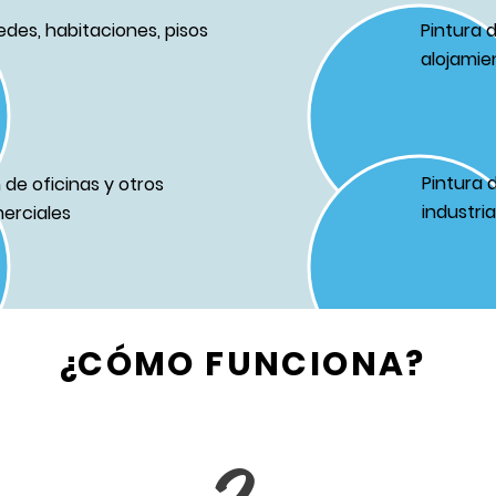
edes, habitaciones, pisos
Pintura 
alojamie
Pintura 
de oficinas y otros
industri
erciales
¿CÓMO FUNCIONA?