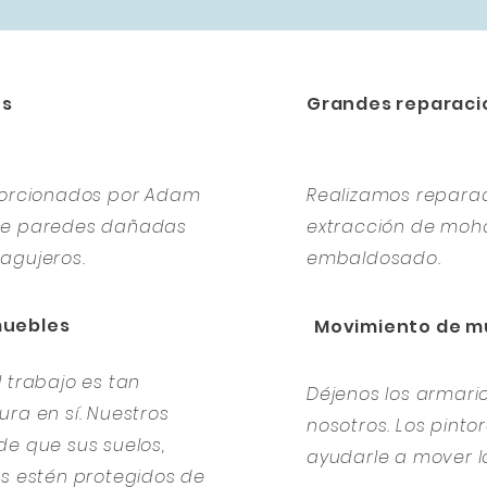
es
Grandes reparaci
oporcionados por Adam
Realizamos repara
 de paredes dañadas
extracción de moho
agujeros.
embaldosado.
muebles
Movimiento de m
 trabajo es tan
Déjenos los armar
ra en sí. Nuestros
nosotros. Los pint
de que sus suelos,
ayudarle a mover l
es estén protegidos de