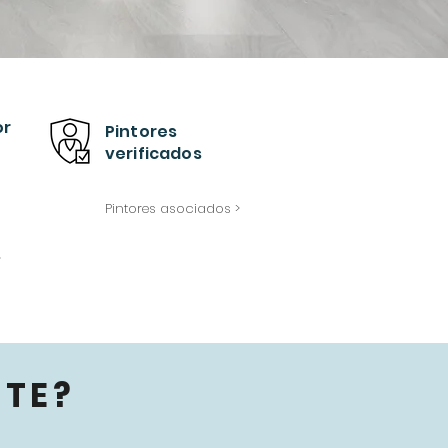
or
Pintores
verificados
Pintores asociados >
>
TE?