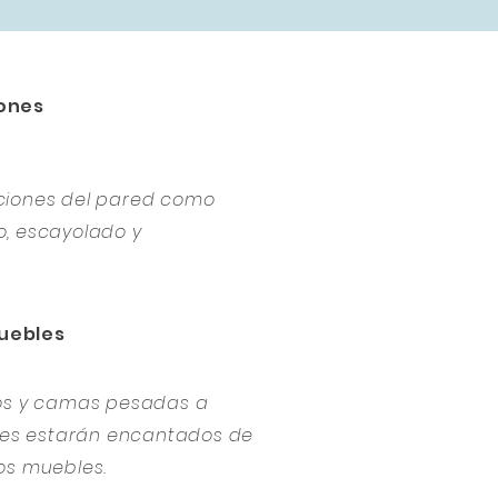
ones
ciones del pared como
, escayolado y
uebles
ios y camas pesadas a
ores estarán encantados de
os muebles.