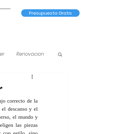
Presupuesta Gratis
er
Renovacion
na
Iluminación
r
jo correcto de la 
el descanso y el 
verso, el mundo y 
ligen las piezas 
con estilo, sino 