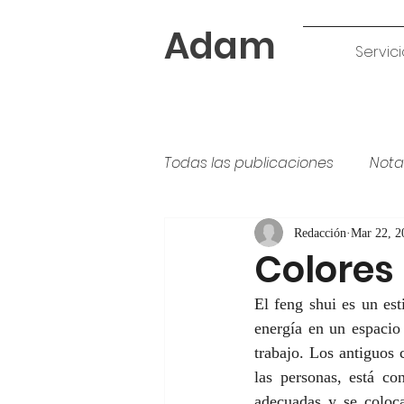
Adam
Servici
Todas las publicaciones
Nota
Tipos de pintura
colores
Redacción
Mar 22, 2
Colores 
El feng shui es un est
energía en un espacio 
trabajo. Los antiguos 
las personas, está co
adecuadas y se coloca