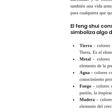
también una vida armo
para cualquiera que qu
El feng shui co
simboliza algo d
Tierra
 - colores 
Tierra. Es el ele
Metal - 
colores
elemento de la pre
Agua - 
colores c
conocimiento pro
Fuego - 
colores 
pasión, la inspirac
Madera -
 colore
elemento del creci