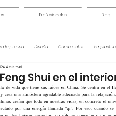
os
Profesionales
Blog
s de prensa
Diseño
Como pintar
Emplastec
Colores para habitación
Humedades
Coci
024
4 min read
Feng Shui en el interio
ilo de vida que tiene sus raíces en China. Se centra en el flu
y crea una atmósfera agradable adecuada para la relajación, 
chinos creían que todo en nuestras vidas, en concreto el uni
nectado por una energía llamada "qi". Por eso, cuando se e
n en los lugares correctos, no sólo se consigue un interior 