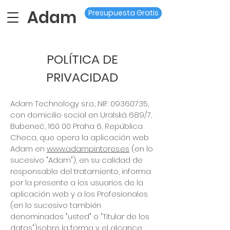
Adam
Presupuesta Gratis
POLÍTICA DE
PRIVACIDAD
Adam Technology s.r.o., NIF:
09360735
,
con domicilio social en Uralská 689/7,
Bubeneč, 160 00 Praha 6, República
Checa, que opera la aplicación web
Adam en
www.adampintores.es
(en lo
sucesivo "Adam"), en su calidad de
responsable del tratamiento, informa
por la presente a los usuarios de la
aplicación web y a los Profesionales
(en lo sucesivo también
denominados "usted" o "Titular de los
datos")sobre la forma y el alcance