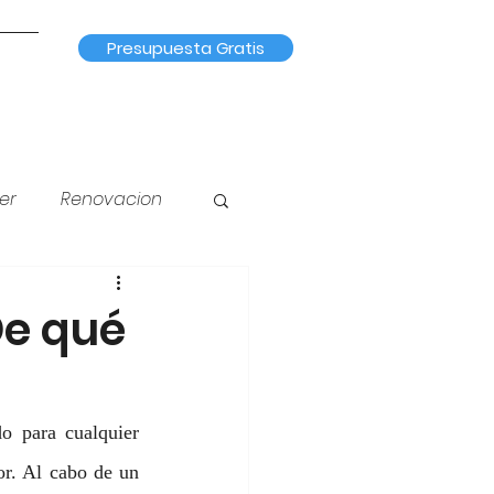
Presupuesta Gratis
er
Renovacion
na
Iluminación
De qué
o para cualquier 
r. Al cabo de un 