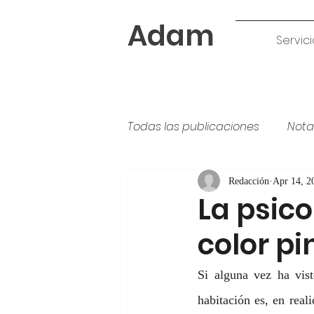
Adam
Servici
Todas las publicaciones
Nota
Tipos de pintura
colores
Redacción
Apr 14, 2
La psico
color pi
Si alguna vez ha vist
habitación es, en real