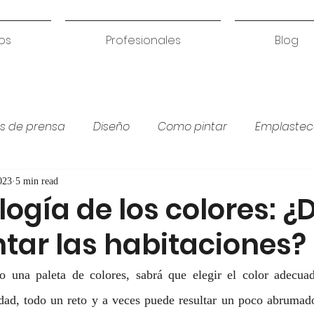
os
Profesionales
Blog
s de prensa
Diseño
Como pintar
Emplastec
Colores para habitación
Humedades
Coci
023
5 min read
logía de los colores: ¿
ntar las habitaciones?
o una paleta de colores, sabrá que elegir el color adecuad
idad, todo un reto y a veces puede resultar un poco abrumado