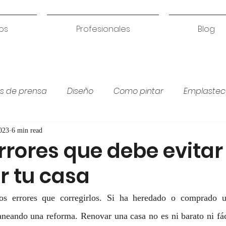
os
Profesionales
Blog
s de prensa
Diseño
Como pintar
Emplastec
Colores para habitación
Humedades
Coci
023
6 min read
rores que debe evitar
r tu casa
los errores que corregirlos. Si ha heredado o comprado un
neando una reforma. Renovar una casa no es ni barato ni fáci