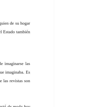
uien de su hogar 
el Estado también 
e imaginarse las 
ue imaginaba. Es 
 las revistas son 
stá de moda hoy 