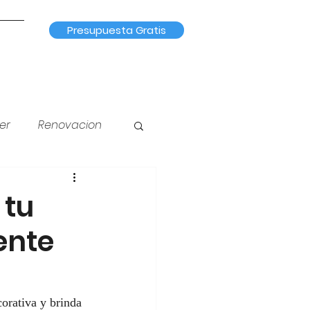
Presupuesta Gratis
er
Renovacion
na
Iluminación
 tu
ente
corativa y brinda 