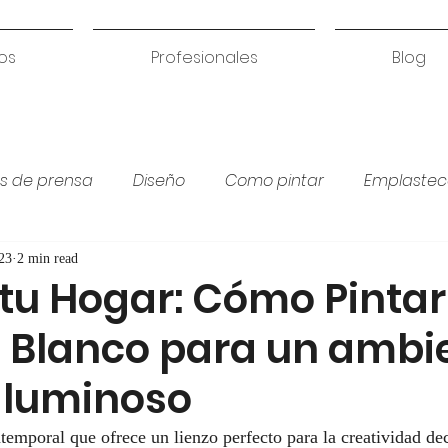
os
Profesionales
Blog
s de prensa
Diseño
Como pintar
Emplastec
Colores para habitación
Humedades
Coci
23
2 min read
tu Hogar: Cómo Pintar
 Blanco para un ambi
y luminoso
atemporal que ofrece un lienzo perfecto para la creatividad de