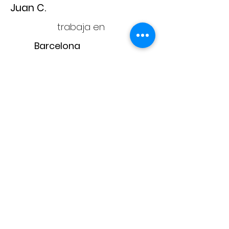
Juan C.
trabaja en
Barcelona
Adam
CONTACTA CON
NOSOTROS
adam@adampintores.
es
reformas@adampintores.
es
electricistas@adampintores.
es
PARA COLABORADORES
PARA CLIENTES
¿Por qué elegir Adam?