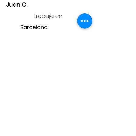
Juan C.
trabaja en
Barcelona
Adam
CONTACTA CON
NOSOTROS
adam@adampintores.
es
reformas@adampintores.
es
electricistas@adampintores.
es
PARA COLABORADORES
PARA CLIENTES
¿Por qué elegir Adam?