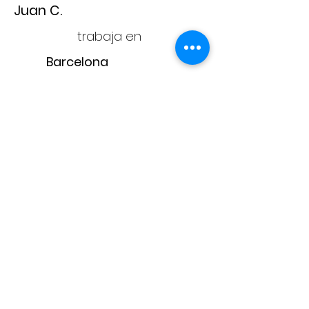
Juan C.
trabaja en
Barcelona
Adam
CONTACTA CON
NOSOTROS
adam@adampintores.
es
reformas@adampintores.
es
electricistas@adampintores.
es
PARA COLABORADORES
PARA CLIENTES
¿Por qué elegir Adam?