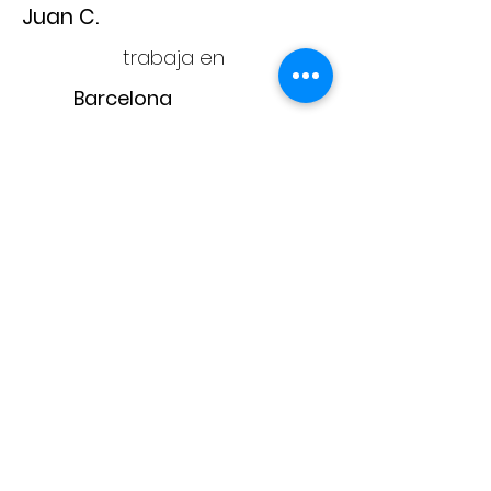
Juan C.
trabaja en
Barcelona
Adam
CONTACTA CON
NOSOTROS
adam@adampintores.
es
reformas@adampintores.
es
electricistas@adampintores.
es
PARA COLABORADORES
PARA CLIENTES
¿Por qué elegir Adam?