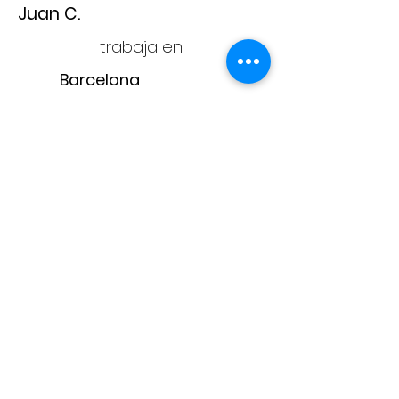
Juan C.
trabaja en
Barcelona
Adam
CONTACTA CON
NOSOTROS
adam@adampintores.
es
reformas@adampintores.
es
electricistas@adampintores.
es
PARA COLABORADORES
PARA CLIENTES
¿Por qué elegir Adam?