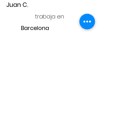
Juan C.
trabaja en
Barcelona
Adam
CONTACTA CON
NOSOTROS
adam@adampintores.
es
reformas@adampintores.
es
electricistas@adampintores.
es
PARA COLABORADORES
PARA CLIENTES
¿Por qué elegir Adam?