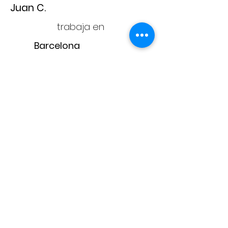
Juan C.
trabaja en
Barcelona
Adam
CONTACTA CON
NOSOTROS
adam@adampintores.
es
reformas@adampintores.
es
electricistas@adampintores.
es
PARA COLABORADORES
PARA CLIENTES
¿Por qué elegir Adam?