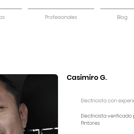
os
Profesionales
Blog
Casimiro G.
Electricista con exper
Electricista verificad
Pintores