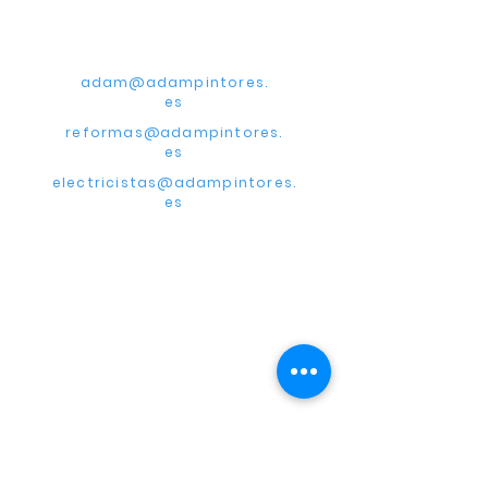
CONTACTA CON
NOSOTROS
adam@adampintores.
es
reformas@adampintores.
es
electricistas@adampintores.
es
PARA COLABORADORES
PARA CLIENTES
¿Por qué elegir Adam?
Términos y condiciones
DÓNDE OPERAMOS
A
dam
Alemania
Adam
Hungría
A
dam
Austria