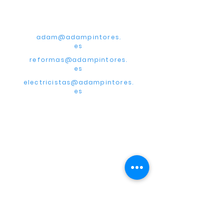
CONTACTA CON
NOSOTROS
adam@adampintores.
es
reformas@adampintores.
es
electricistas@adampintores.
es
PARA COLABORADORES
PARA CLIENTES
¿Por qué elegir Adam?
Términos y condiciones
DÓNDE OPERAMOS
A
dam
Alemania
Adam
Hungría
A
dam
Austria