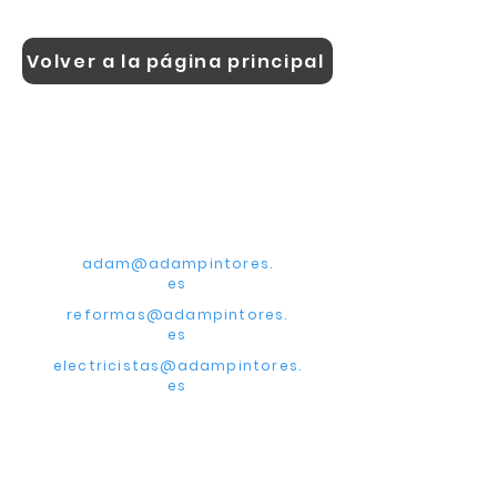
Volver a la página principal
Adam
CONTACTA CON
NOSOTROS
adam@adampintores.
es
reformas@adampintores.
es
electricistas@adampintores.
es
PARA COLABORADORES
PARA CLIENTES
¿Por qué elegir Adam?