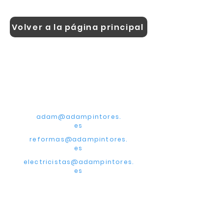
Volver a la página principal
Adam
CONTACTA CON
NOSOTROS
adam@adampintores.
es
reformas@adampintores.
es
electricistas@adampintores.
es
PARA COLABORADORES
PARA CLIENTES
¿Por qué elegir Adam?