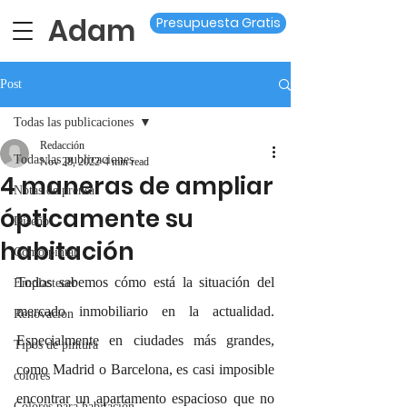
Adam
Presupuesta Gratis
Post
Todas las publicaciones
Redacción
Todas las publicaciones
Nov 28, 2022
4 min read
4 maneras de ampliar
Notas de prensa
ópticamente su
Diseño
habitación
Como pintar
Todos sabemos cómo está la situación del 
Emplastecer
mercado inmobiliario en la actualidad. 
Renovacion
Especialmente en ciudades más grandes, 
Tipos de pintura
como Madrid o Barcelona, es casi imposible 
colores
encontrar un apartamento espacioso que no 
Colores para habitación