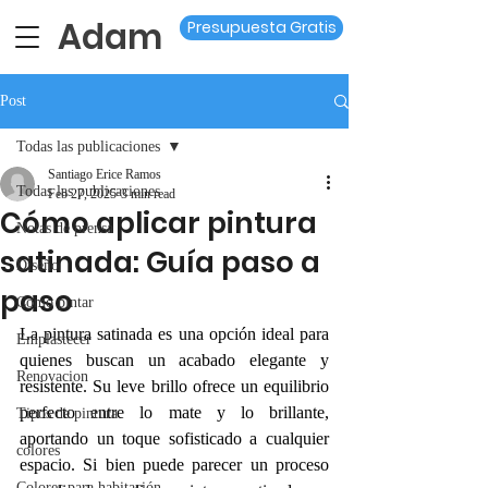
Adam
Presupuesta Gratis
Post
Todas las publicaciones
Santiago Erice Ramos
Todas las publicaciones
Feb 27, 2025
3 min read
Cómo aplicar pintura
Notas de prensa
satinada: Guía paso a
Diseño
paso
Como pintar
La pintura satinada es una opción ideal para 
Emplastecer
quienes buscan un acabado elegante y 
Renovacion
resistente. Su leve brillo ofrece un equilibrio 
perfecto entre lo mate y lo brillante, 
Tipos de pintura
aportando un toque sofisticado a cualquier 
colores
espacio. Si bien puede parecer un proceso 
Colores para habitación