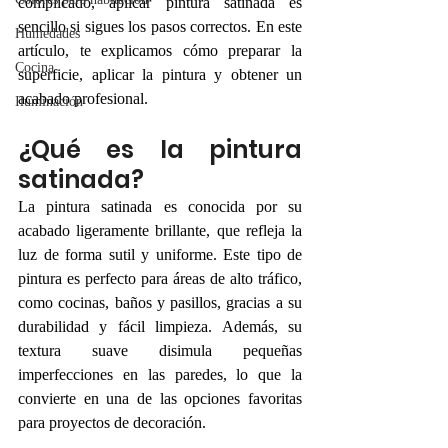
complicado, aplicar pintura satinada es 
sencillo si sigues los pasos correctos. En este 
Humedades
artículo, te explicamos cómo preparar la 
Cocina
superficie, aplicar la pintura y obtener un 
acabado profesional.
Iluminación
¿Qué es la pintura 
satinada?
La pintura satinada es conocida por su 
acabado ligeramente brillante, que refleja la 
luz de forma sutil y uniforme. Este tipo de 
pintura es perfecto para áreas de alto tráfico, 
como cocinas, baños y pasillos, gracias a su 
durabilidad y fácil limpieza. Además, su 
textura suave disimula pequeñas 
imperfecciones en las paredes, lo que la 
convierte en una de las opciones favoritas 
para proyectos de decoración.