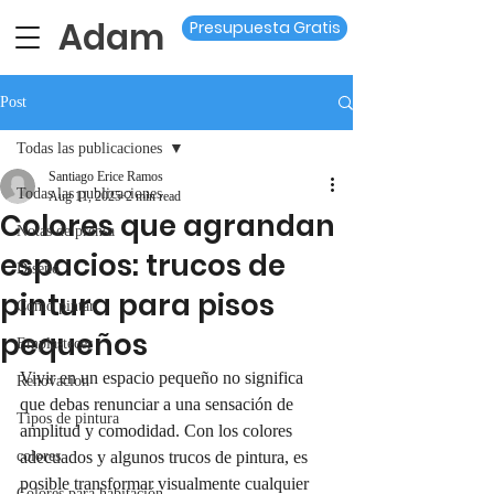
Adam
Presupuesta Gratis
Post
Todas las publicaciones
Santiago Erice Ramos
Todas las publicaciones
Aug 11, 2025
2 min read
Colores que agrandan
Notas de prensa
espacios: trucos de
Diseño
pintura para pisos
Como pintar
pequeños
Emplastecer
Vivir en un espacio pequeño no significa 
Renovacion
que debas renunciar a una sensación de 
Tipos de pintura
amplitud y comodidad. Con los colores 
colores
adecuados y algunos trucos de pintura, es 
posible transformar visualmente cualquier 
Colores para habitación