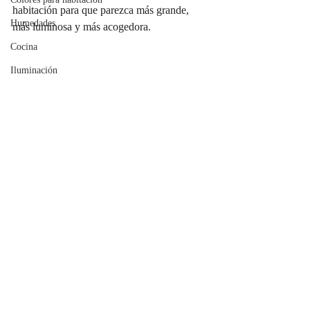
habitación para que parezca más grande, 
Humedades
más luminosa y más acogedora.
Cocina
Iluminación