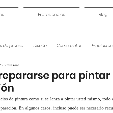
os
Profesionales
Blog
s de prensa
Diseño
Como pintar
Emplastec
Colores para habitación
Humedades
Coci
23
3 min read
epararse para pintar
ión
icios de pintura como si se lanza a pintar usted mismo, todo e
eparación. En algunos casos, incluso puede ser necesario recur