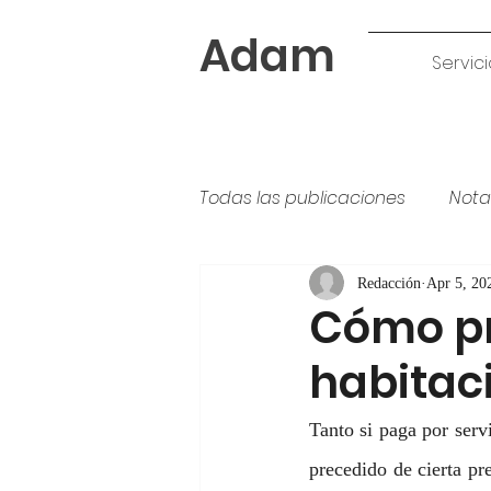
Adam
Servici
Todas las publicaciones
Nota
Tipos de pintura
colores
Redacción
Apr 5, 20
Cómo pr
habitac
Tanto si paga por serv
precedido de cierta pr