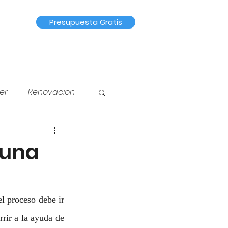
Presupuesta Gratis
er
Renovacion
na
Iluminación
 una
l proceso debe ir 
rir a la ayuda de 