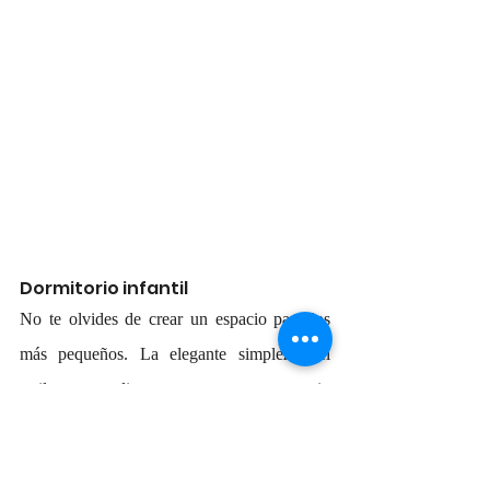
Dormitorio infantil
No te olvides de crear un espacio para los 
más pequeños. La elegante simpleza del 
estilo escandinavo crea un espacio 
confortable para los más pequeños y hace 
que sea más fácil limpiar para los mayores.