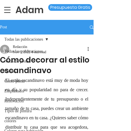
Adam
Presupuesta Gratis
Post
Todas las publicaciones
Redacción
Todas las publicaciones
Nov 9, 2022
6 min read
Cómo decorar al estilo
Notas de prensa
escandinavo
Diseño
El estilo escandinavo está muy de moda hoy 
Como pintar
en día y su popularidad no para de crecer. 
Emplastecer
Independientemente de tu presupuesto o el 
Renovacion
tamaño de tu casa, puedes crear un ambiente 
Tipos de pintura
escandinavo en tu casa. ¿Quieres saber cómo 
colores
distribuir tu casa para que sea acogedora, 
Colores para habitación