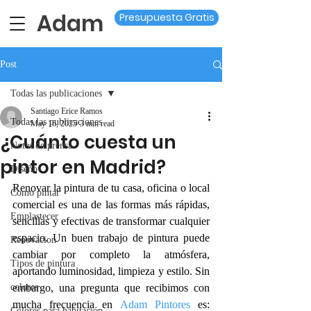
Adam
Presupuesta Gratis
Post
Todas las publicaciones
Santiago Erice Ramos
Todas las publicaciones
May 16, 2025
3 min read
¿Cuánto cuesta un
Notas de prensa
pintor en Madrid?
Diseño
Renovar la pintura de tu casa, oficina o local 
Como pintar
comercial es una de las formas más rápidas, 
Emplastecer
sencillas y efectivas de transformar cualquier 
espacio. Un buen trabajo de pintura puede 
Renovacion
cambiar por completo la atmósfera, 
Tipos de pintura
aportando luminosidad, limpieza y estilo. Sin 
colores
embargo, una pregunta que recibimos con 
mucha frecuencia en 
Adam Pintores
es: 
Colores para habitación