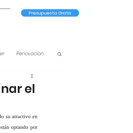
Presupuesta Gratis
er
Renovacion
na
Iluminación
nar el
o su atractivo en 
stán optando por 