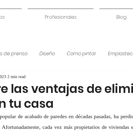
os
Profesionales
Blog
s de prensa
Diseño
Como pintar
Emplastec
Colores para habitación
Humedades
Coci
2023
2 min read
 las ventajas de elimi
n tu casa
 popular de acabado de paredes en décadas pasadas, ha perdid
 Afortunadamente, cada vez más propietarios de viviendas e