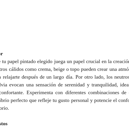
or
 tu papel pintado elegido juega un papel crucial en la creació
tros cálidos como crema, beige o topo pueden crear una atmós
a relajarte después de un largo día. Por otro lado, los neutros
lvia evocan una sensación de serenidad y tranquilidad, ideal
onfortante. Experimenta con diferentes combinaciones de c
ibrio perfecto que refleje tu gusto personal y potencie el confo
orio.
stos