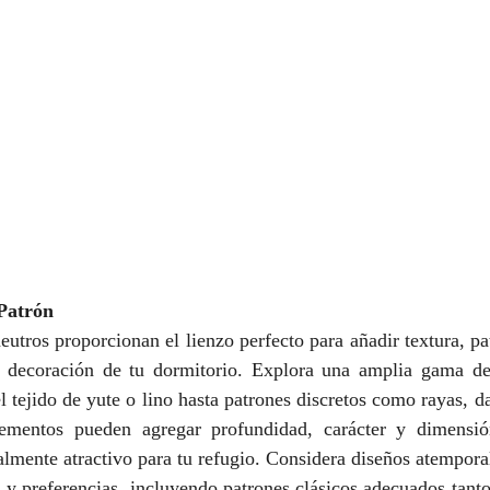
Patrón
eutros proporcionan el lienzo perfecto para añadir textura, pa
la decoración de tu dormitorio. Explora una amplia gama de
el tejido de yute o lino hasta patrones discretos como rayas, 
lementos pueden agregar profundidad, carácter y dimensión
lmente atractivo para tu refugio. Considera diseños atemporal
 y preferencias, incluyendo patrones clásicos adecuados tanto