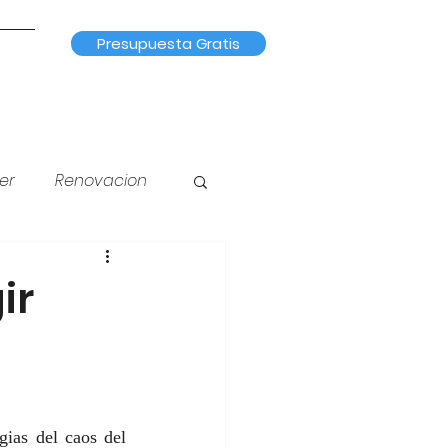
Presupuesta Gratis
er
Renovacion
na
Iluminación
ir
ias del caos del 