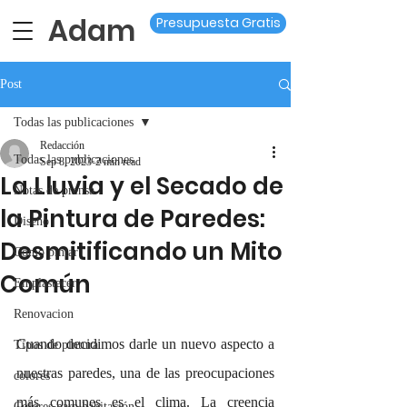
Adam
Presupuesta Gratis
Post
Todas las publicaciones
Redacción
Todas las publicaciones
Sep 8, 2023
2 min read
La Lluvia y el Secado de
Notas de prensa
la Pintura de Paredes:
Diseño
Desmitificando un Mito
Como pintar
Común
Emplastecer
Renovacion
Cuando decidimos darle un nuevo aspecto a 
Tipos de pintura
nuestras paredes, una de las preocupaciones 
colores
más comunes es el clima. La creencia 
Colores para habitación