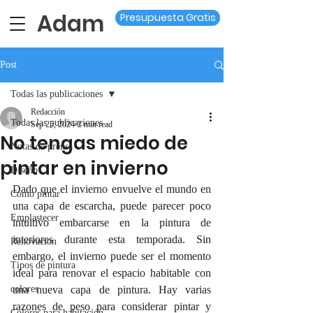
Adam
Presupuesta Gratis
Post
Todas las publicaciones
Redacción
Todas las publicaciones
Sep 25, 2024
2 min read
No tengas miedo de
Notas de prensa
pintar en invierno
Diseño
Dado que el invierno envuelve el mundo en 
Como pintar
una capa de escarcha, puede parecer poco 
Emplastecer
intuitivo embarcarse en la pintura de 
interiores durante esta temporada. Sin 
Renovacion
embargo, el invierno puede ser el momento 
Tipos de pintura
ideal para renovar el espacio habitable con 
colores
una nueva capa de pintura. Hay varias 
razones de peso para considerar pintar y 
Colores para habitación