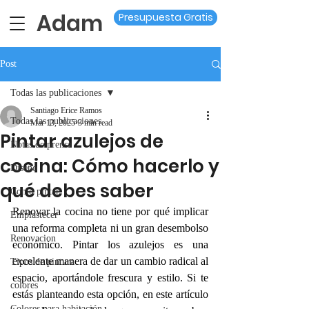
Adam
Presupuesta Gratis
Post
Todas las publicaciones
Santiago Erice Ramos
Todas las publicaciones
Mar 13, 2025
3 min read
Pintar azulejos de
Notas de prensa
cocina: Cómo hacerlo y
Diseño
qué debes saber
Como pintar
Renovar la cocina no tiene por qué implicar 
Emplastecer
una reforma completa ni un gran desembolso 
Renovacion
económico. Pintar los azulejos es una 
excelente manera de dar un cambio radical al 
Tipos de pintura
espacio, aportándole frescura y estilo. Si te 
colores
estás planteando esta opción, en este artículo 
Colores para habitación