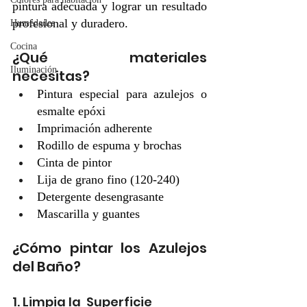
pintura adecuada y lograr un resultado 
profesional y duradero.
Humedades
Cocina
¿Qué materiales 
Iluminación
necesitas?
Pintura especial para azulejos o 
esmalte epóxi
Imprimación adherente
Rodillo de espuma y brochas
Cinta de pintor
Lija de grano fino (120-240)
Detergente desengrasante
Mascarilla y guantes
¿Cómo pintar los Azulejos 
del Baño?
1. Limpia la  Superficie