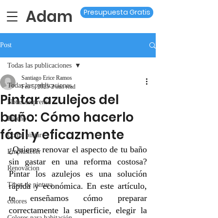
Adam
Presupuesta Gratis
Post
Todas las publicaciones
Santiago Erice Ramos
Todas las publicaciones
Feb 5, 2025
2 min read
Pintar azulejos del
Notas de prensa
baño: Cómo hacerlo
Diseño
fácil y eficazmente
Como pintar
¿Quieres renovar el aspecto de tu baño 
Emplastecer
sin gastar en una reforma costosa? 
Renovacion
Pintar los azulejos es una solución 
Tipos de pintura
rápida y económica. En este artículo, 
te enseñamos cómo preparar 
colores
correctamente la superficie, elegir la 
Colores para habitación