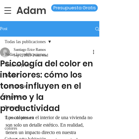
Adam
Presupuesta Gratis
Post
Todas las publicaciones
Santiago Erice Ramos
Todas las publicaciones
Sep 2, 2025
2 min read
Psicología del color en
Notas de prensa
interiores: cómo los
Diseño
tonos influyen en el
Como pintar
ánimo y la
Emplastecer
productividad
Renovacion
Los colores en el interior de una vivienda no 
Tipos de pintura
son solo un detalle estético. En realidad, 
colores
tienen un impacto directo en nuestra 
Colores para habitación