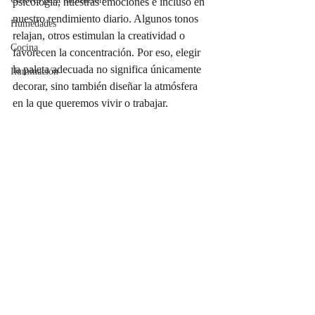
psicología, nuestras emociones e incluso en 
nuestro rendimiento diario. Algunos tonos 
Humedades
relajan, otros estimulan la creatividad o 
Cocina
favorecen la concentración. Por eso, elegir 
la paleta adecuada no significa únicamente 
Iluminación
decorar, sino también diseñar la atmósfera 
en la que queremos vivir o trabajar.