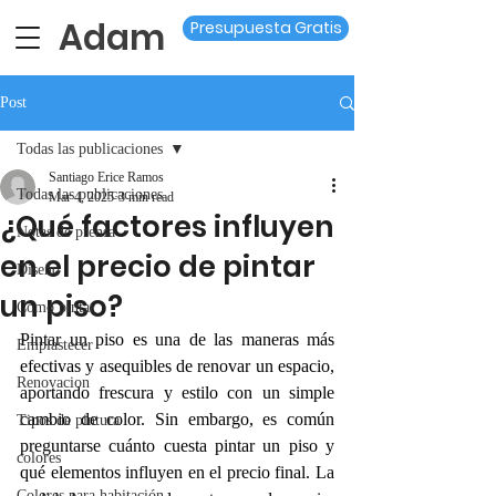
Adam
Presupuesta Gratis
Post
Todas las publicaciones
Santiago Erice Ramos
Todas las publicaciones
Mar 4, 2025
3 min read
¿Qué factores influyen
Notas de prensa
en el precio de pintar
Diseño
un piso?
Como pintar
Pintar un piso es una de las maneras más 
Emplastecer
efectivas y asequibles de renovar un espacio, 
Renovacion
aportando frescura y estilo con un simple 
cambio de color. Sin embargo, es común 
Tipos de pintura
preguntarse cuánto cuesta pintar un piso y 
colores
qué elementos influyen en el precio final. La 
Colores para habitación