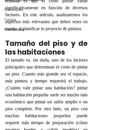
realidad es que el costo puede variar 
significativamente en función de diversos 
Humedades
factores. En este artículo, analizaremos los 
Cocina
aspectos más relevantes que debes tener en 
cuenta al planificar tu proyecto de pintura.
Iluminación
Tamaño del piso y de 
las habitaciones
El tamaño es, sin duda, uno de los factores 
principales que determinan el costo de pintar 
un piso. Cuanto más grande sea el espacio, 
más pintura y tiempo requerirá el trabajo. 
¿Cuánto vale pintar una habitación? pintar 
una habitación pequeña suele ser mucho más 
económico que pintar un salón amplio o un 
piso completo. Por otro lado, un piso con 
muchas habitaciones pequeñas puede 
requerir más tiempo de preparación (cómo 
encintar bordes o cubrir muebles) en 