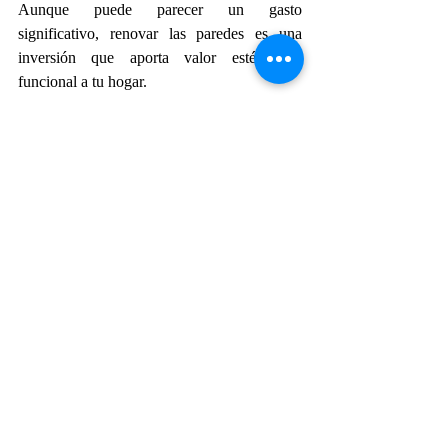
Aunque puede parecer un gasto 
significativo, renovar las paredes es una 
inversión que aporta valor estético y 
funcional a tu hogar.
Contar con profesionales hará que el proceso 
sea más fácil y satisfactorio. Planifica con 
anticipación, utiliza herramientas como 
nuestra 
calculadora online
y disfruta de la 
transformación que una nueva capa de 
pintura puede aportar a tu hogar.
Recent Posts
See All