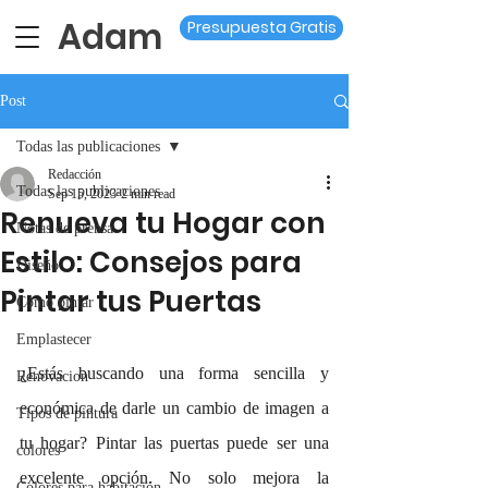
Adam
Presupuesta Gratis
Post
Todas las publicaciones
Redacción
Todas las publicaciones
Sep 15, 2023
2 min read
Renueva tu Hogar con
Notas de prensa
Estilo: Consejos para
Diseño
Pintar tus Puertas
Como pintar
Emplastecer
¿Estás buscando una forma sencilla y 
Renovacion
económica de darle un cambio de imagen a 
Tipos de pintura
tu hogar? Pintar las puertas puede ser una 
colores
excelente opción. No solo mejora la 
Colores para habitación