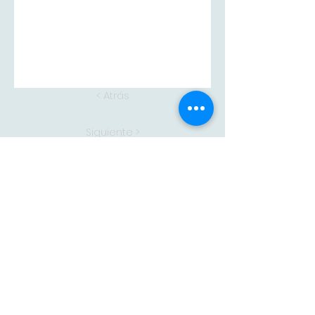
< Atrás
Siguiente >
Adam
CONTACTA CON
NOSOTROS
adam@adampintores.
es
reformas@adampintores.
es
electricistas@adampintores.