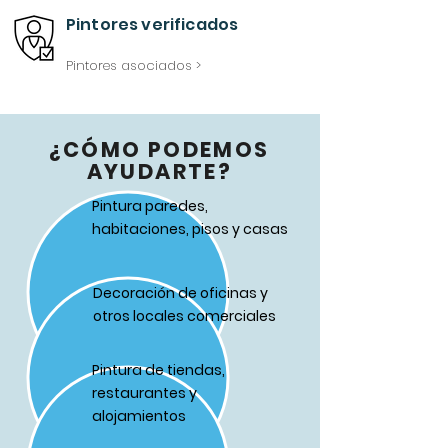
Pintores verificados
Pintores asociados >
¿CÓMO PODEMOS
AYUDARTE?
Pintura paredes,
habitaciones, pisos y casas
Decoración de oficinas y
otros locales comerciales
Pintura de tiendas,
restaurantes y
alojamientos