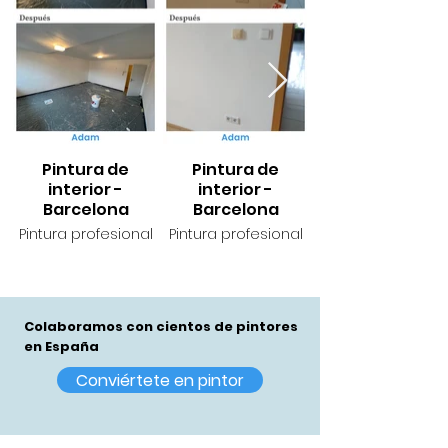
Pintura de
Pintura de
interior -
interior -
Barcelona
Barcelona
Pintura profesional
Pintura profesional
Pintura profesiona
Colaboramos con cientos de pintores
en España
Conviértete en pintor