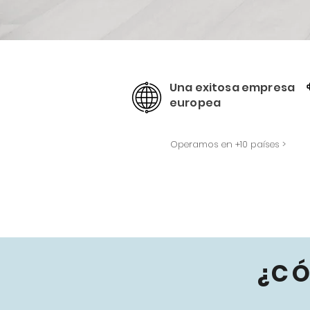
Una exitosa empresa
europea
Operamos en +10 países >
¿C