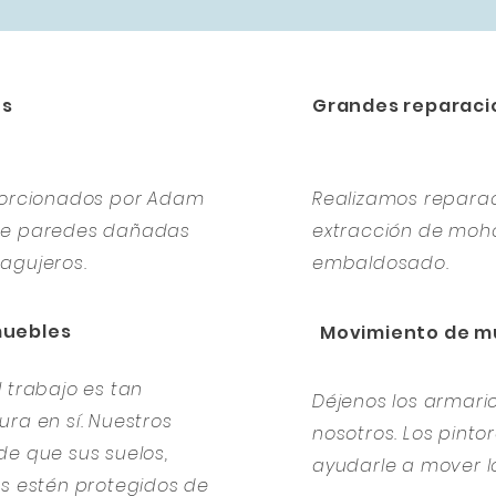
es
Grandes reparaci
oporcionados por Adam
Realizamos repara
 de paredes dañadas
extracción de moho
agujeros.
embaldosado.
muebles
Movimiento de m
 trabajo es tan
Déjenos los armar
ra en sí. Nuestros
nosotros. Los pint
de que sus suelos,
ayudarle a mover l
es estén protegidos de