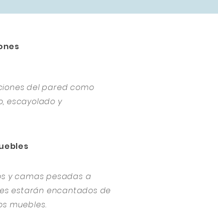
ones
ciones del pared como
, escayolado y
uebles
ios y camas pesadas a
ores estarán encantados de
os muebles.