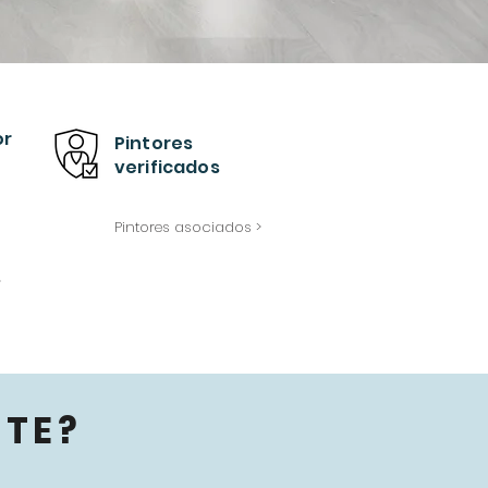
or
Pintores
verificados
Pintores asociados >
>
TE?