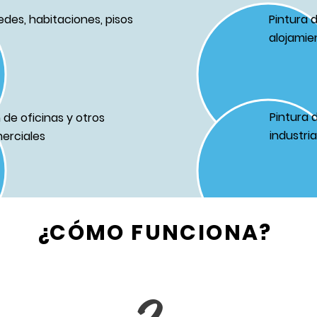
edes, habitaciones, pisos
Pintura 
alojamie
Pintura 
de oficinas y otros
industri
erciales
¿CÓMO FUNCIONA?