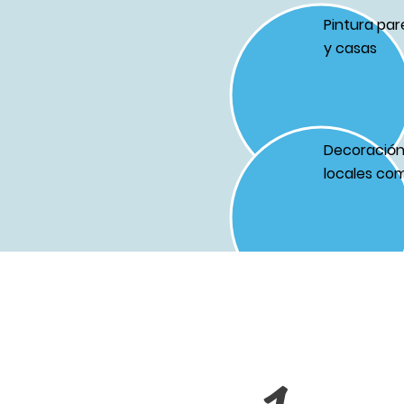
Pintura par
y casas
Decoración 
locales com