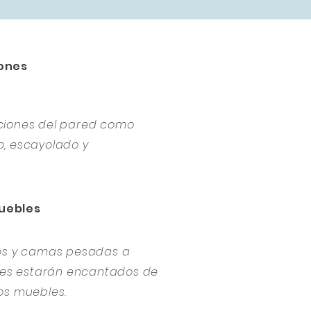
ones
ciones del pared como
, escayolado y
uebles
ios y camas pesadas a
ores estarán encantados de
os muebles.