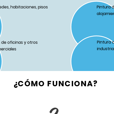
edes, habitaciones, pisos
Pintura 
alojamie
Pintura 
de oficinas y otros
industri
erciales
¿CÓMO FUNCIONA?