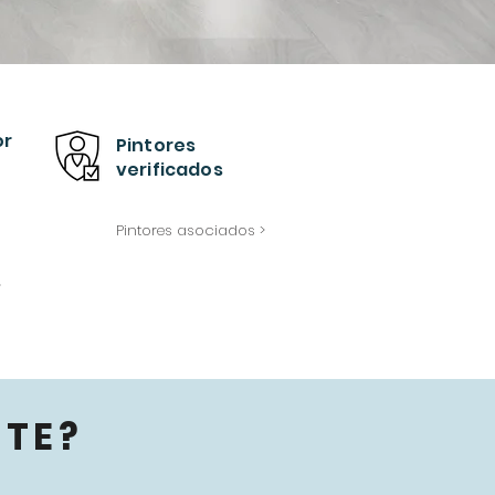
or
Pintores
verificados
Pintores asociados >
>
TE?