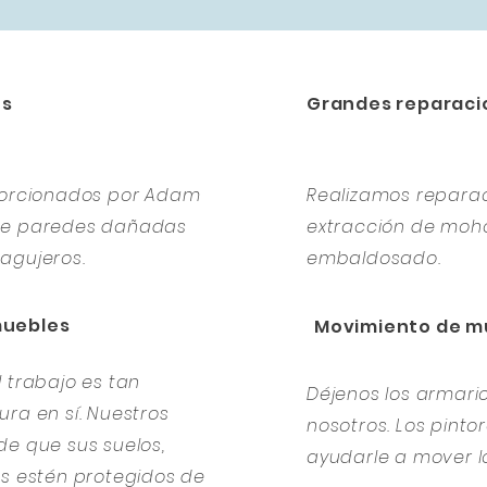
es
Grandes reparaci
oporcionados por Adam
Realizamos repara
 de paredes dañadas
extracción de moho
agujeros.
embaldosado.
muebles
Movimiento de m
 trabajo es tan
Déjenos los armar
ra en sí. Nuestros
nosotros. Los pint
de que sus suelos,
ayudarle a mover l
es estén protegidos de