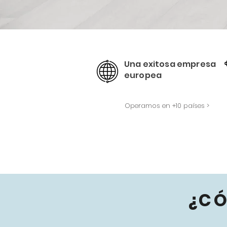
Una exitosa empresa
europea
Operamos en +10 países >
¿C