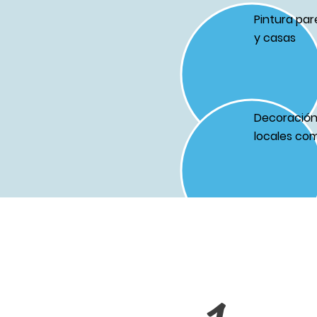
Pintura par
y casas
Decoración 
locales com