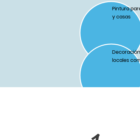
Pintura par
y casas
Decoración 
locales com