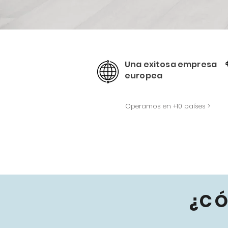
Una exitosa empresa
europea
Operamos en +10 países >
¿C