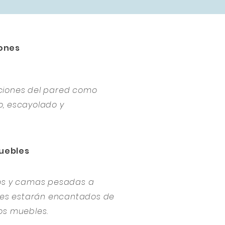
ones
ciones del pared como
, escayolado y
uebles
ios y camas pesadas a
ores estarán encantados de
os muebles.