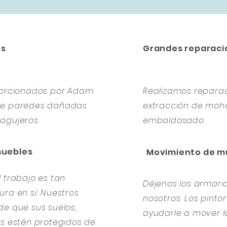
es
Grandes reparaci
oporcionados por Adam
Realizamos repara
 de paredes dañadas
extracción de moho
agujeros.
embaldosado.
muebles
Movimiento de m
 trabajo es tan
Déjenos los armar
ra en sí. Nuestros
nosotros. Los pint
de que sus suelos,
ayudarle a mover l
es estén protegidos de