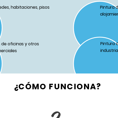
edes, habitaciones, pisos
Pintura 
alojamie
Pintura 
de oficinas y otros
industri
erciales
¿CÓMO FUNCIONA?