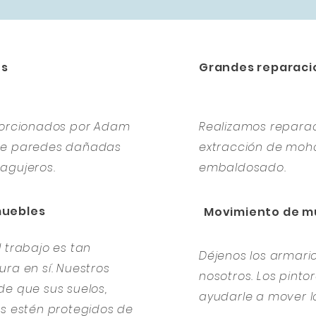
es
Grandes reparaci
oporcionados por Adam
Realizamos repara
 de paredes dañadas
extracción de moho
agujeros.
embaldosado.
muebles
Movimiento de m
 trabajo es tan
Déjenos los armar
ra en sí. Nuestros
nosotros. Los pint
de que sus suelos,
ayudarle a mover l
es estén protegidos de