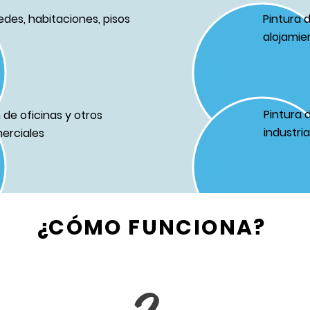
edes, habitaciones, pisos
Pintura 
alojamie
Pintura 
de oficinas y otros
industri
erciales
¿CÓMO FUNCIONA?