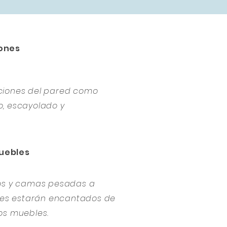
ones
ciones del pared como
, escayolado y
uebles
ios y camas pesadas a
ores estarán encantados de
os muebles.