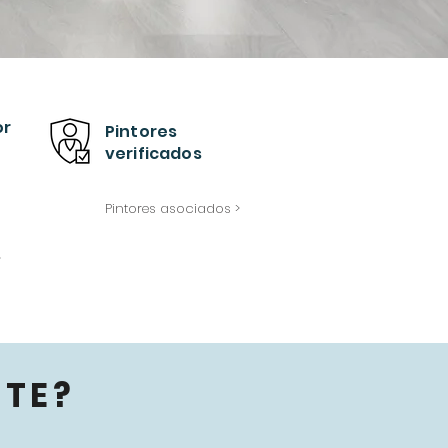
or
Pintores
verificados
Pintores asociados >
>
TE?