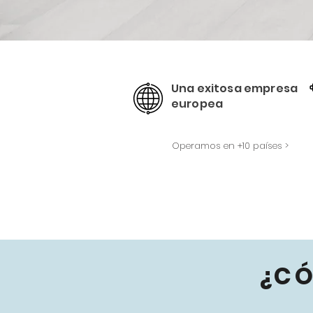
Una exitosa empresa
europea
Operamos en +10 países >
¿C