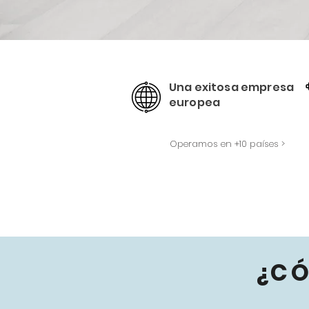
Una exitosa empresa
europea
Operamos en +10 países >
¿C