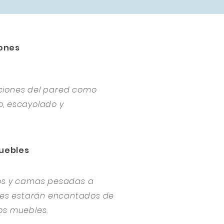
ones
ciones del pared como
, escayolado y
uebles
ios y camas pesadas a
ores estarán encantados de
os muebles.