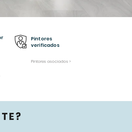
or
Pintores
verificados
Pintores asociados >
>
TE?