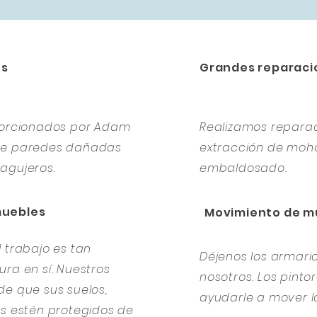
es
Grandes reparaci
oporcionados por Adam
Realizamos repara
 de paredes dañadas
extracción de moho
agujeros.
embaldosado.
muebles
Movimiento de m
 trabajo es tan
Déjenos los armar
ra en sí. Nuestros
nosotros. Los pint
de que sus suelos,
ayudarle a mover l
es estén protegidos de