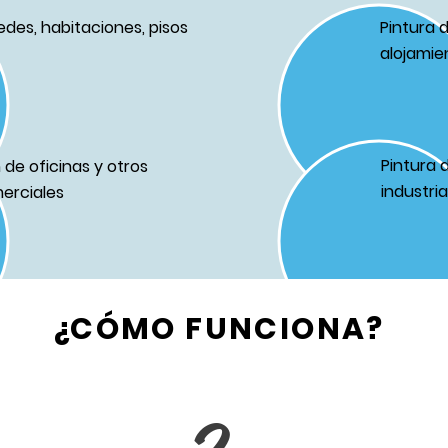
edes, habitaciones, pisos
Pintura 
alojamie
Pintura 
de oficinas y otros
industri
erciales
¿CÓMO FUNCIONA?