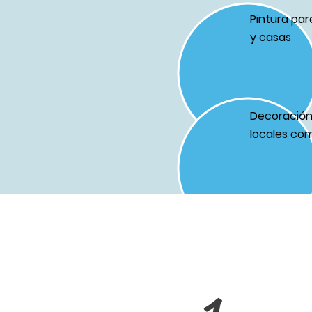
Pintura par
y casas
Decoración 
locales com