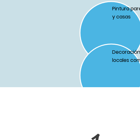
Pintura par
y casas
Decoración 
locales com