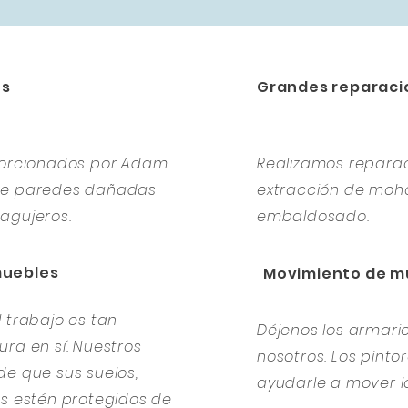
es
Grandes reparaci
oporcionados por Adam
Realizamos repara
 de paredes dañadas
extracción de moho
agujeros.
embaldosado.
muebles
Movimiento de m
 trabajo es tan
Déjenos los armar
ra en sí. Nuestros
nosotros. Los pint
de que sus suelos,
ayudarle a mover l
es estén protegidos de