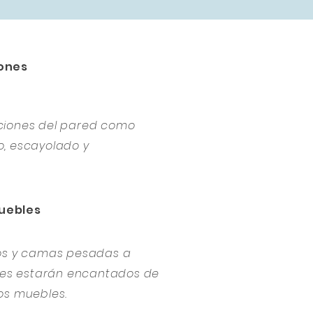
ones
ciones del pared como
, escayolado y
uebles
ios y camas pesadas a
ores estarán encantados de
os muebles.