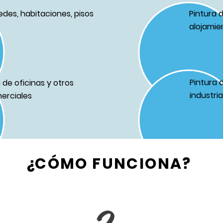
edes, habitaciones, pisos
Pintura 
alojamie
Pintura 
de oficinas y otros
industri
erciales
¿CÓMO FUNCIONA?