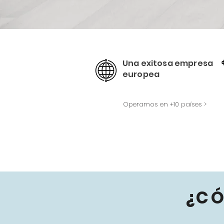
Una exitosa empresa
europea
Operamos en +10 países >
¿C