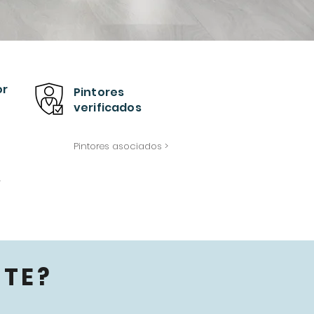
or
Pintores
verificados
Pintores asociados >
>
TE?