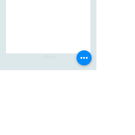
< Atrás
Siguiente >
Adam
CONTACTA CON
NOSOTROS
adam@adampintores.
es