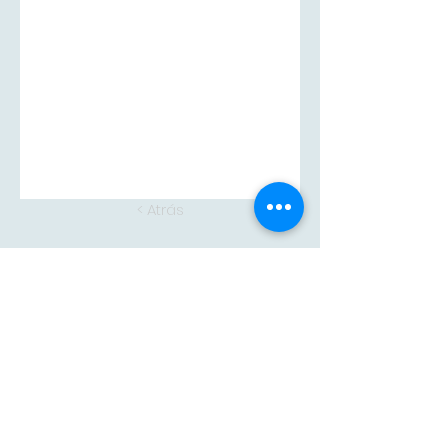
< Atrás
Siguiente >
Adam
CONTACTA CON
NOSOTROS
adam@adampintores.
es