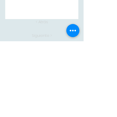
< Atrás
Siguiente >
Adam
CONTACTA CON
NOSOTROS
adam@adampintores.
es
reformas@adampintores.
es
electricistas@adampintores.
es
PARA COLABORADORES