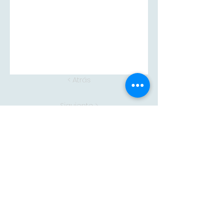
< Atrás
Siguiente >
Adam
CONTACTA CON
NOSOTROS
adam@adampintores.
es
reformas@adampintores.
es