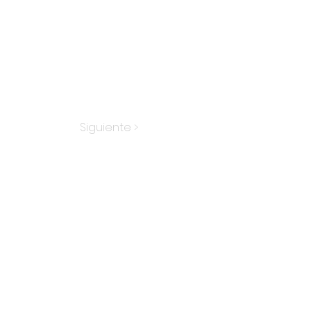
Siguiente >
ÓNDE OPERAMOS
ania
Adam
Hungría