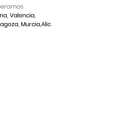
peramos
ona
,
Valencia
,
ragoza,
Murcia,
Alic
PARA CLIENTES
D
¿Por qué elegir Adam?
A
dam
Alem
Términos y condiciones