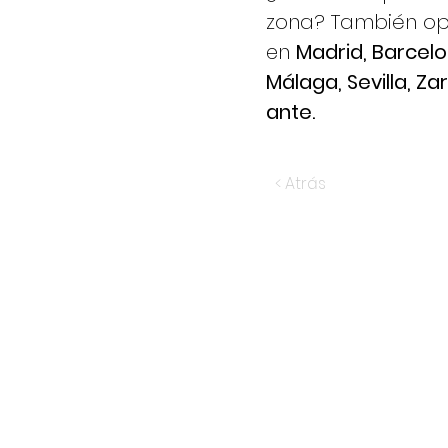
zona? También o
en
Madrid
,
Barcel
Málaga
,
Sevilla,
Za
ante.
< Atrás
Adam
CONTACTA CON NOSOTROS
adam@adampintores.es
reformas@adampintores.es