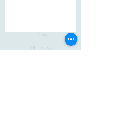
< Atrás
Siguiente >
Adam
CONTACTA CON
NOSOTROS
adam@adampintores.
es
reformas@adampintores.
es
electricistas@adampintores.