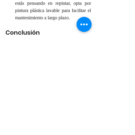
estás pensando en repintar, opta por 
pintura plástica lavable para facilitar el 
mantenimiento a largo plazo.
Conclusión
Quitar manchas de las paredes no tiene por 
qué ser una tarea difícil ni requerir materiales 
costosos. Con algo de atención, los 
productos adecuados y una pintura de 
calidad como la plástica lavable, puedes 
mantener tus espacios limpios y agradables 
sin mayores complicaciones. Recuerda: 
cuidar bien de las paredes también es parte 
de cuidar tu hogar.