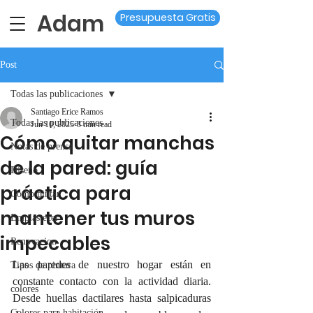
Adam
Presupuesta Gratis
Post
Todas las publicaciones
Santiago Erice Ramos
Todas las publicaciones
Jun 10, 2025
3 min read
Cómo quitar manchas
Notas de prensa
de la pared: guía
Diseño
práctica para
Como pintar
mantener tus muros
Emplastecer
impecables
Renovacion
Las paredes de nuestro hogar están en 
Tipos de pintura
constante contacto con la actividad diaria. 
colores
Desde huellas dactilares hasta salpicaduras 
Colores para habitación