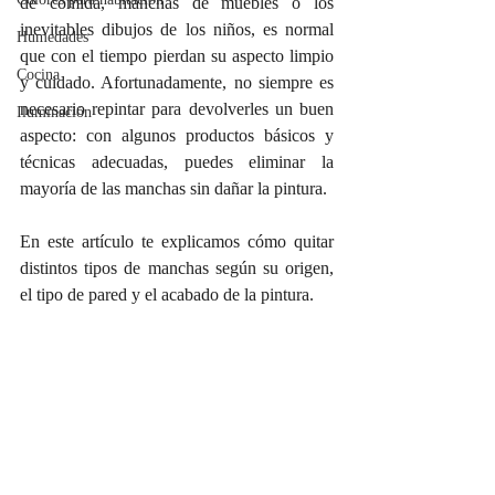
de comida, manchas de muebles o los 
inevitables dibujos de los niños, es normal 
Humedades
que con el tiempo pierdan su aspecto limpio 
Cocina
y cuidado. Afortunadamente, no siempre es 
necesario repintar para devolverles un buen 
Iluminación
aspecto: con algunos productos básicos y 
técnicas adecuadas, puedes eliminar la 
mayoría de las manchas sin dañar la pintura.
En este artículo te explicamos cómo quitar 
distintos tipos de manchas según su origen, 
el tipo de pared y el acabado de la pintura.