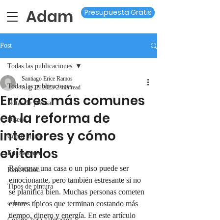
Adam
Presupuesta Gratis
Post
Todas las publicaciones
Santiago Erice Ramos
Todas las publicaciones
Aug 22, 2025
2 min read
Errores más comunes
Notas de prensa
en la reforma de
Diseño
interiores y cómo
Como pintar
evitarlos
Emplastecer
Reformar una casa o un piso puede ser 
Renovacion
emocionante, pero también estresante si no 
Tipos de pintura
se planifica bien. Muchas personas cometen 
colores
errores típicos que terminan costando más 
tiempo, dinero y energía. En este artículo 
Colores para habitación