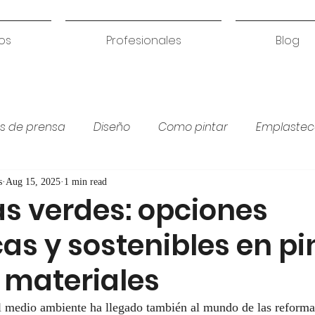
os
Profesionales
Blog
s de prensa
Diseño
Como pintar
Emplastec
Colores para habitación
Humedades
Coci
s
Aug 15, 2025
1 min read
s verdes: opciones
as y sostenibles en pi
 materiales
l medio ambiente ha llegado también al mundo de las reformas