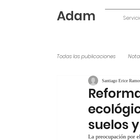
Adam
Servici
Todas las publicaciones
Nota
Tipos de pintura
colores
Santiago Erice Ramo
Reforma
ecológic
suelos y
La preocupación por e