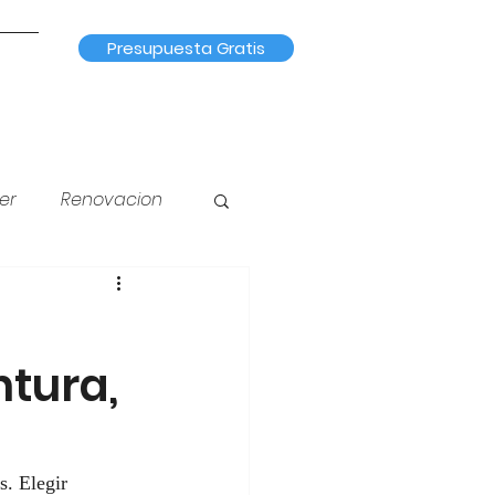
Presupuesta Gratis
er
Renovacion
na
Iluminación
ntura,
. Elegir 